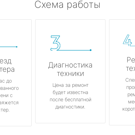
Схема работы
Ре
езд
Диагностика
те
тера
техники
Спе
ас до
Цена за ремонт
про
ованного
будет известна
ре
ени с
после бесплатной
ме
вяжется
диагностики.
корот
тер.