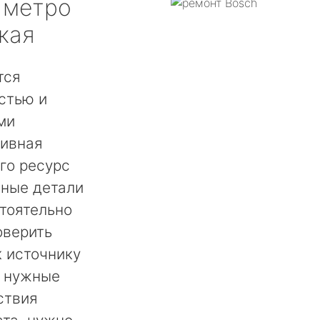
метро
кая
тся
стью и
ми
сивная
го ресурс
нные детали
тоятельно
оверить
 источнику
ь нужные
ствия