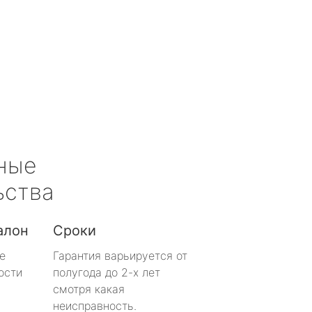
ные
ьства
алон
Сроки
е
Гарантия варьируется от
ости
полугода до 2-х лет
смотря какая
неисправность.