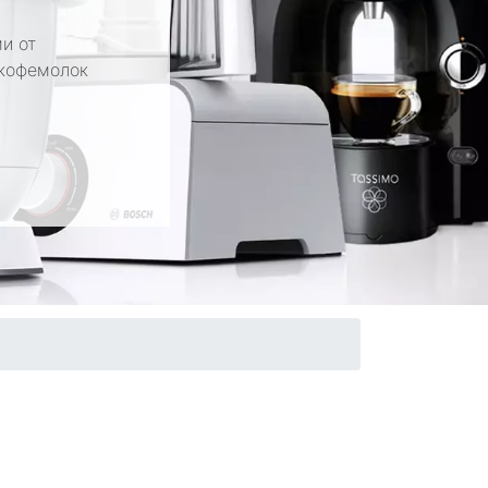
и от
 кофемолок