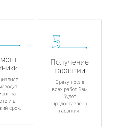
монт
Получение
хники
гарантии
циалист
Сразу после
изводит
всех работ Вам
монт на
будет
сте и в
предоставлена
кий срок.
гарантия.