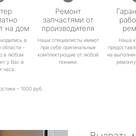
тер
Ремонт
Гаран
латно
запчастями от
рабо
т на дом
производителя
рем
аходились в
Наши специалисты имеют
Наша к
 области -
при себе оригинальные
предоставл
р в любом
комплектующие от любой
на выполнен
ет у Вас в
техники.
ремонту 
и часа.
остики – 1000 руб.
Вызвать 