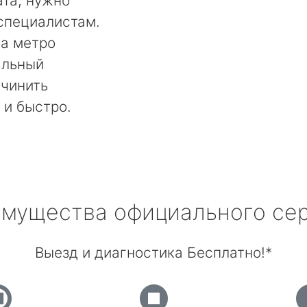
та, нужно
специалистам.
на метро
альный
очинить
 и быстро.
мущества официального се
Выезд и диагностика Бесплатно!*