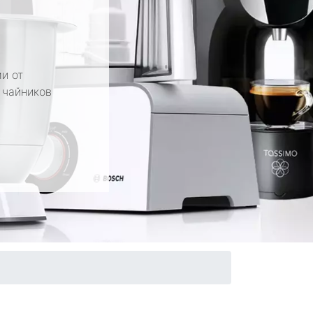
и от
 чайников