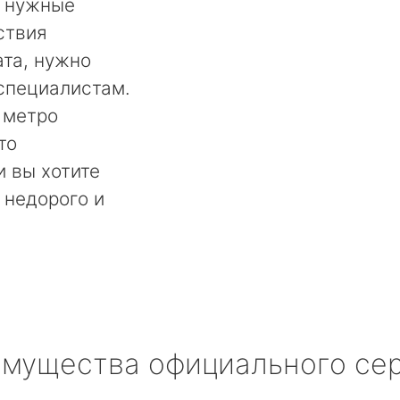
ь нужные
ствия
та, нужно
специалистам.
 метро
то
и вы хотите
 недорого и
мущества официального се