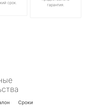
кий срок.
гарантия.
ные
ьства
алон
Сроки