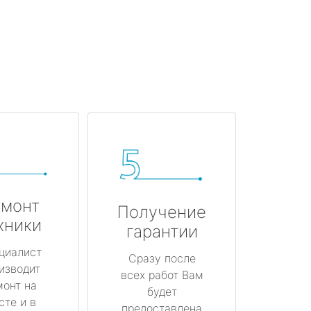
монт
Получение
хники
гарантии
циалист
Сразу после
изводит
всех работ Вам
монт на
будет
сте и в
предоставлена