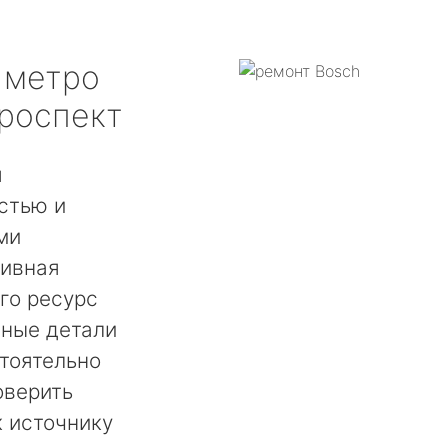
метро
роспект
я
стью и
ми
сивная
го ресурс
нные детали
тоятельно
оверить
 источнику