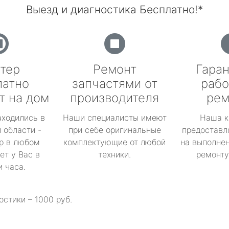
Выезд и диагностика Бесплатно!*
тер
Ремонт
Гаран
латно
запчастями от
рабо
т на дом
производителя
рем
аходились в
Наши специалисты имеют
Наша к
 области -
при себе оригинальные
предоставл
р в любом
комплектующие от любой
на выполнен
ет у Вас в
техники.
ремонту 
и часа.
остики – 1000 руб.