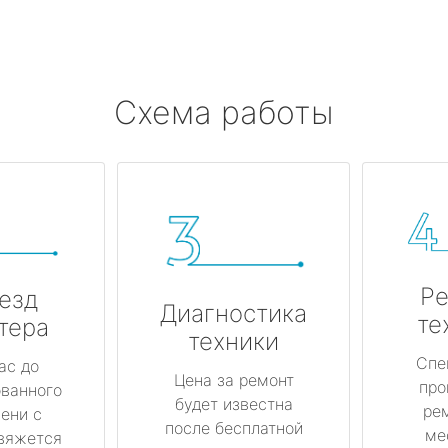
Схема работы
Ре
езд
Диагностика
те
тера
техники
Спе
ас до
Цена за ремонт
про
ованного
будет известна
ре
ени с
после бесплатной
ме
вяжется