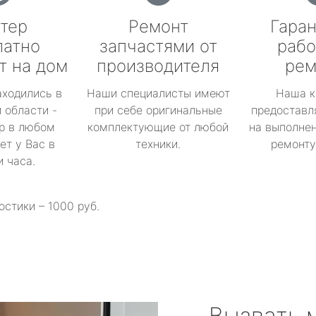
тер
Ремонт
Гаран
латно
запчастями от
рабо
т на дом
производителя
рем
аходились в
Наши специалисты имеют
Наша к
 области -
при себе оригинальные
предоставл
р в любом
комплектующие от любой
на выполнен
ет у Вас в
техники.
ремонту 
и часа.
остики – 1000 руб.
Вызвать 