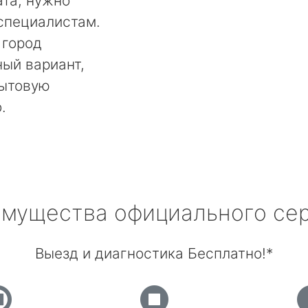
та, нужно
специалистам.
 город
ный вариант,
бытовую
.
мущества официального се
Выезд и диагностика Бесплатно!*