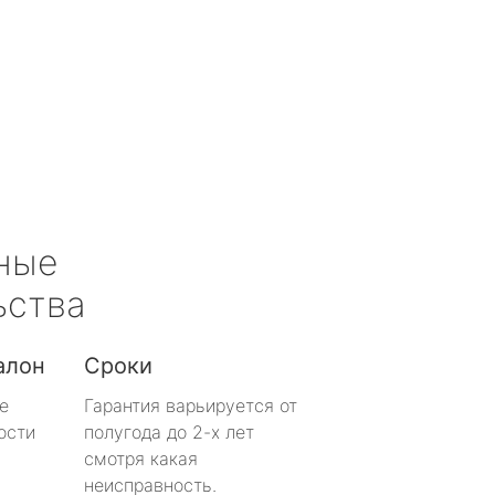
ные
ьства
алон
Сроки
е
Гарантия варьируется от
ости
полугода до 2-х лет
смотря какая
неисправность.