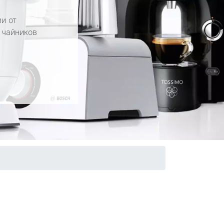
и от
 чайников