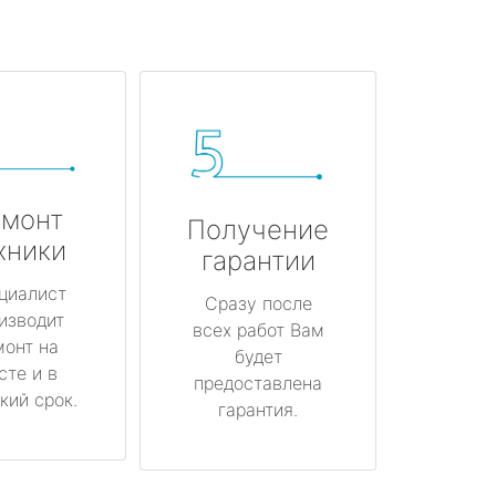
монт
Получение
хники
гарантии
циалист
Сразу после
изводит
всех работ Вам
монт на
будет
сте и в
предоставлена
кий срок.
гарантия.