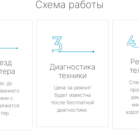
Схема работы
Ре
езд
Диагностика
те
тера
техники
Спе
ас до
Цена за ремонт
про
ованного
будет известна
ре
ени с
после бесплатной
ме
вяжется
диагностики.
корот
тер.