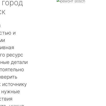
город
ск
я
стью и
ми
сивная
го ресурс
нные детали
тоятельно
оверить
 источнику
ь нужные
ствия