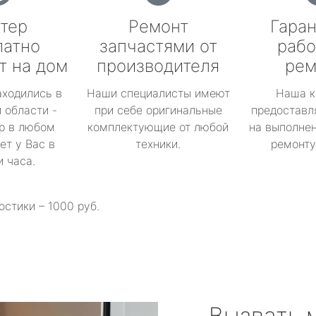
тер
Ремонт
Гаран
латно
запчастями от
рабо
т на дом
производителя
рем
аходились в
Наши специалисты имеют
Наша к
 области -
при себе оригинальные
предоставл
р в любом
комплектующие от любой
на выполнен
ет у Вас в
техники.
ремонту 
и часа.
остики – 1000 руб.
Вызвать 