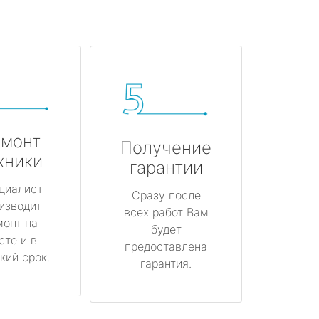
монт
Получение
хники
гарантии
циалист
Сразу после
изводит
всех работ Вам
монт на
будет
сте и в
предоставлена
кий срок.
гарантия.