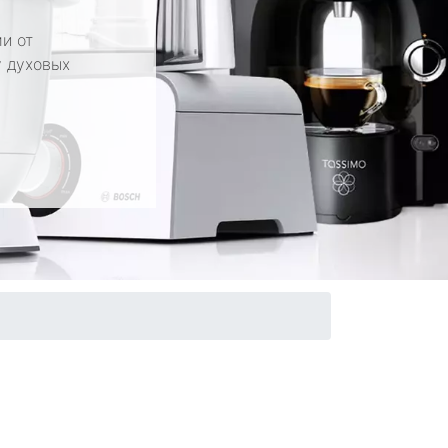
и от
у духовых