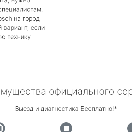
та, нужно
специалистам.
sch на город
 вариант, если
ую технику
мущества официального се
Выезд и диагностика Бесплатно!*