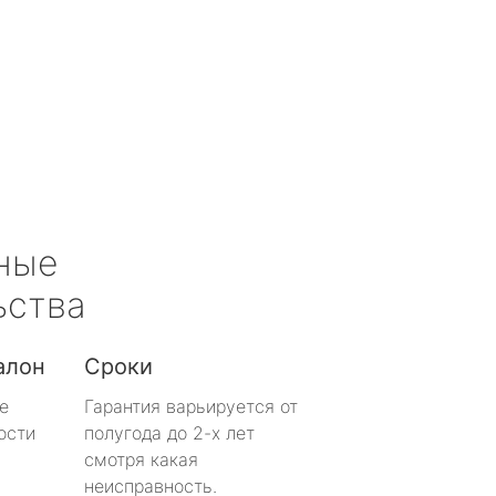
ные
ьства
алон
Сроки
е
Гарантия варьируется от
ости
полугода до 2-х лет
смотря какая
неисправность.