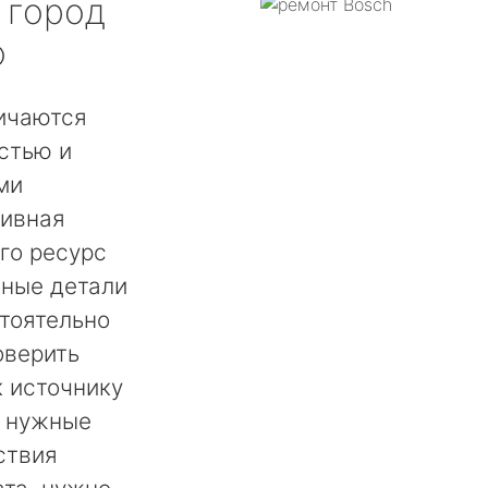
город
о
ичаются
стью и
ми
сивная
го ресурс
нные детали
тоятельно
оверить
 источнику
ь нужные
ствия