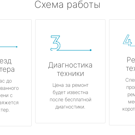
Схема работы
Ре
езд
Диагностика
те
тера
техники
Спе
ас до
Цена за ремонт
про
ованного
будет известна
ре
ени с
после бесплатной
ме
вяжется
диагностики.
корот
тер.