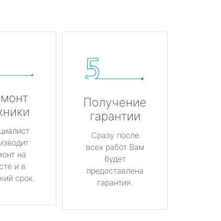
монт
Получение
хники
гарантии
циалист
Сразу после
изводит
всех работ Вам
монт на
будет
сте и в
предоставлена
кий срок.
гарантия.