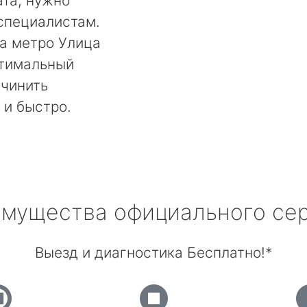
та, нужно
специалистам.
а метро Улица
птимальный
очинить
 и быстро.
мущества официального се
Выезд и диагностика Бесплатно!*