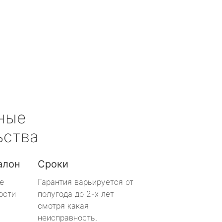
ные
ьства
алон
Сроки
е
Гарантия варьируется от
ости
полугода до 2-х лет
смотря какая
неисправность.