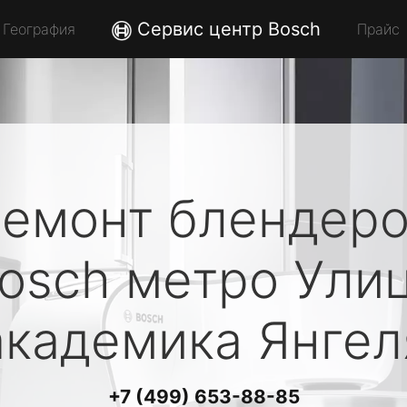
Сервис центр Bosch
География
Прайс
емонт блендер
osch
метро Ули
академика Янгел
+7 (499) 653-88-85