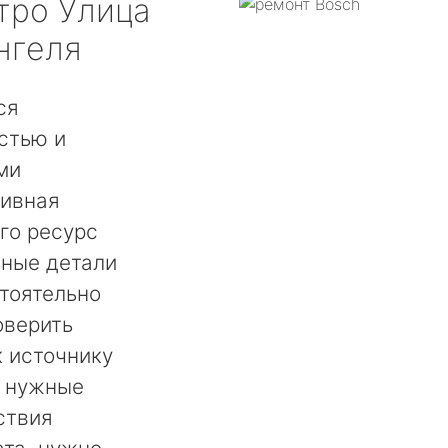
тро Улица
нгеля
ся
стью и
ми
сивная
го ресурс
нные детали
тоятельно
оверить
 источнику
ь нужные
ствия