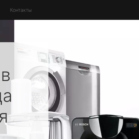
Контакты
ов
ца
я