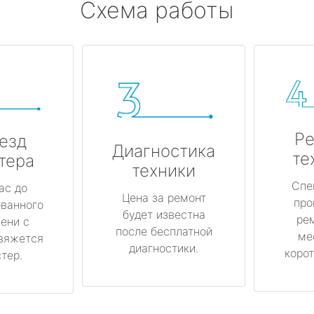
Схема работы
Ре
езд
Диагностика
те
тера
техники
Спе
ас до
Цена за ремонт
про
ованного
будет известна
ре
ени с
после бесплатной
ме
вяжется
диагностики.
корот
тер.