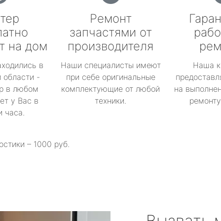
тер
Ремонт
Гаран
латно
запчастями от
рабо
т на дом
производителя
рем
аходились в
Наши специалисты имеют
Наша к
 области -
при себе оригинальные
предоставл
р в любом
комплектующие от любой
на выполнен
ет у Вас в
техники.
ремонту 
и часа.
остики – 1000 руб.
Вызвать 