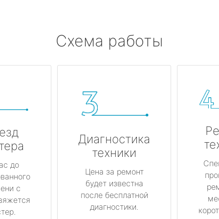
Схема работы
Ре
езд
Диагностика
те
тера
техники
Спе
ас до
Цена за ремонт
про
ованного
будет известна
ре
ени с
после бесплатной
ме
вяжется
диагностики.
корот
тер.