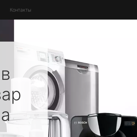
Контакты
ов
вар
ва