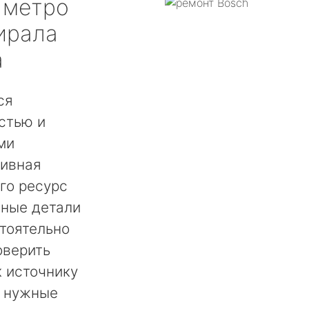
метро
ирала
а
ся
стью и
ми
сивная
го ресурс
нные детали
тоятельно
оверить
 источнику
ь нужные