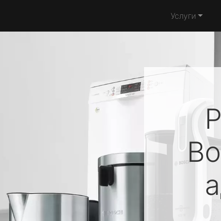
Услуги
Р
Bo
а