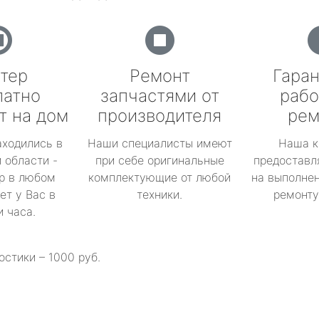
тер
Ремонт
Гаран
латно
запчастями от
рабо
т на дом
производителя
рем
аходились в
Наши специалисты имеют
Наша к
 области -
при себе оригинальные
предоставл
р в любом
комплектующие от любой
на выполнен
ет у Вас в
техники.
ремонту 
и часа.
остики – 1000 руб.