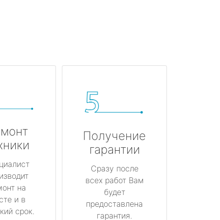
монт
Получение
хники
гарантии
циалист
Сразу после
изводит
всех работ Вам
монт на
будет
сте и в
предоставлена
кий срок.
гарантия.