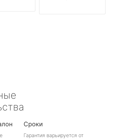
ные
ьства
алон
Сроки
е
Гарантия варьируется от