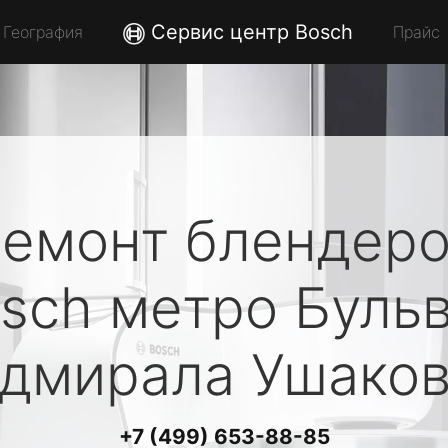
Сервис центр Bosch
География
Прайс
емонт блендер
sch
метро Буль
дмирала Ушако
+7 (499) 653-88-85